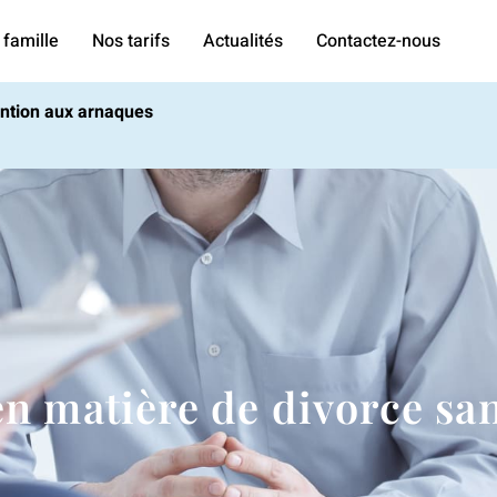
 famille
Nos tarifs
Actualités
Contactez-nous
tention aux arnaques
 matière de divorce san