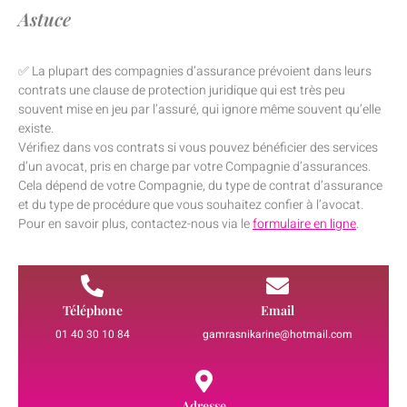
Astuce
✅ La plupart des compagnies d’assurance prévoient dans leurs
contrats une clause de protection juridique qui est très peu
souvent mise en jeu par l’assuré, qui ignore même souvent qu’elle
existe.
Vérifiez dans vos contrats si vous pouvez bénéficier des services
d’un avocat, pris en charge par votre Compagnie d’assurances.
Cela dépend de votre Compagnie, du type de contrat d’assurance
et du type de procédure que vous souhaitez confier à l’avocat.
Pour en savoir plus, contactez-nous via le
formulaire en ligne
.
Téléphone
Email
01 40 30 10 84
gamrasnikarine@hotmail.com
Adresse