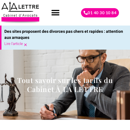
01 40 30 10 84
Droit de la famille
Contactez-nous
Des sites proposent des divorces pas chers et rapides : attention
aux arnaques
Lire l'article
×
Tout savoir sur les tarifs du
Cabinet À LA LETTRE