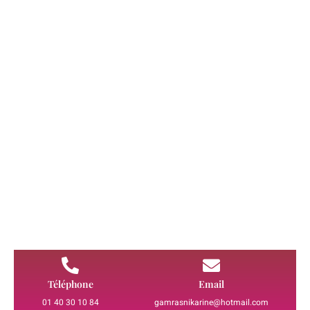
l'accord de l'ex-conjoint, ou sur autorisation du juge
si vous justifiez d'un intérêt particulier (notamment
professionnel ou pour les enfants).
Téléphone
Email
01 40 30 10 84
gamrasnikarine@hotmail.com