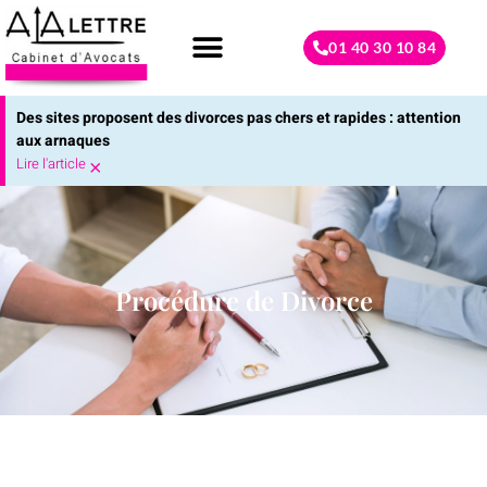
01 40 30 10 84
Droit de la famille
Contactez-nous
Des sites proposent des divorces pas chers et rapides : attention
aux arnaques
Lire l'article
×
Procédure de Divorce