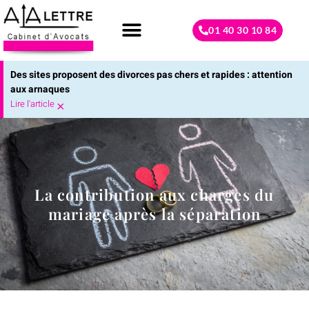
01 40 30 10 84
Droit de la famille
Contactez-nous
Des sites proposent des divorces pas chers et rapides : attention
aux arnaques
Lire l'article
×
La contribution aux charges du
mariage après la séparation