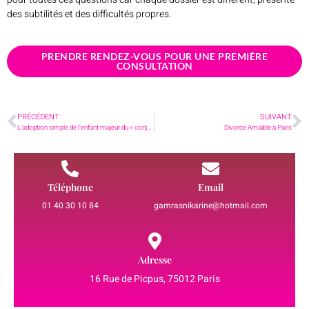
des subtilités et des difficultés propres.
PRENDRE RENDEZ-VOUS POUR UNE PREMIÈRE
CONSULTATION
PRÉCÉDENT
SUIVANT
L’adoption simple de l’enfant majeur du « conjoint » : conditions et modalités
Divorce Amiable à Paris
Téléphone
Email
01 40 30 10 84
gamrasnikarine@hotmail.com
Adresse
16 Rue de Picpus, 75012 Paris